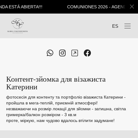
COMUNIONES 2026 - AGENDA ESTÁ ABIERTA!!!
ES
Контент-зйомка для візажиста
Катерини
фотосесія для контенту та портфоліо візажиста Катерини -
пройшла в мега-теплій, приємній атмосфері!
незважаючи на розмір локації для зйомки - затишна, світла
гримерка/балкон розміром - 3 кв.м
проте, міркую, нам чудово вдалось втілити задумане!