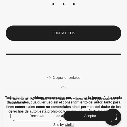
CONTACTOS
Copia el enlace
Todas las fotos y videos presentados pertenecen a la fotógrafa. La copia
Este sitio utiliza cookies para el funcionamiento del sitio y el análisis
de materiales, cualquier uso sin el consentimiento del autor, tanto para
del tráfico.
fines comerciales como no comerciales sin el permiso del titular de los
derechos de autor, está prohibido y es una violación de los derechos
Rechazar
Aceptar
de autor!
Site by
wfolio